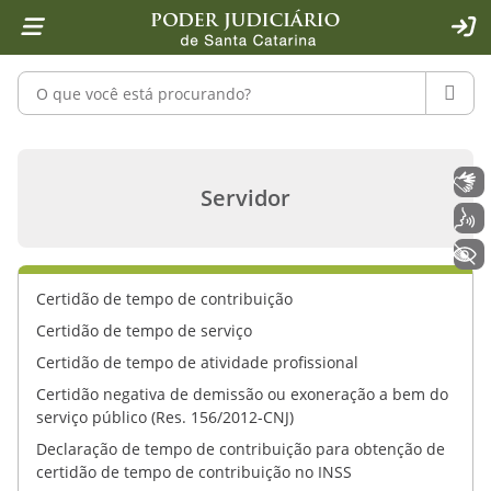
Página inicial
Ir para o conteúdo
Ir para a ferramenta de acessibilidade - Rybená
Ir para o menu principal
Ir para a pesquisa
Ir para o rodapé
Ir para a página inicial
1
2
4
5
6
7
ACE
Pesquisar no portal
PESQU
Outras declarações - Servidor - Pode
Libras
Servidor
Voz
+ Acessibilidade
Certidão de tempo de contribuição
Certidão de tempo de serviço
Certidão de tempo de atividade profissional
Certidão negativa de demissão ou exoneração a bem do
serviço público (Res. 156/2012-CNJ)
Declaração de tempo de contribuição para obtenção de
certidão de tempo de contribuição no INSS