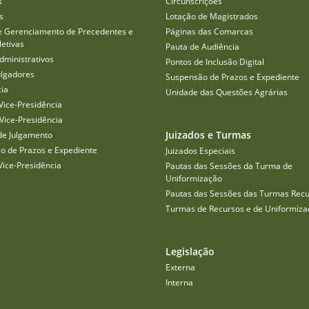
s
Circunscrições
s
Lotação de Magistrados
e Gerenciamento de Precedentes e
Páginas das Comarcas
etivas
Pauta de Audiência
dministrativos
Pontos de Inclusão Digital
ulgadores
Suspensão de Prazos e Expediente
cia
Unidade das Questões Agrárias
Vice-Presidência
Vice-Presidência
Juizados e Turmas
de Julgamento
o de Prazos e Expediente
Juizados Especiais
Vice-Presidência
Pautas das Sessões da Turma de
Uniformização
Pautas das Sessões das Turmas Recu
Turmas de Recursos e de Uniformiza
Legislação
Externa
Interna