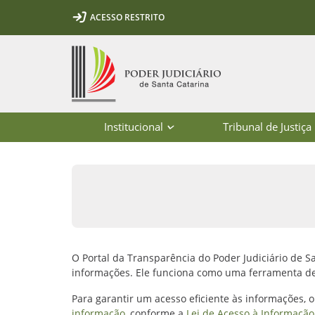
Ir para o conteúdo
Ir para a ferramenta de acessibilidade - Rybená
Ir para o menu principal
Ir para a pesquisa
Ir para o rodapé
Ir para a página inicial
ACESSO RESTRITO
1
2
3
5
6
7
Página inicial
Institucional
Tribunal de Justiça
Início - Transparência - Poder Judic
O Portal da Transparência do Poder Judiciário de S
informações. Ele funciona como uma ferramenta de 
Para garantir um acesso eficiente às informações, o
informação
, conforme a
Lei de Acesso à Informação 