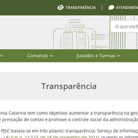
TRANSPARÊNCIA
ATENDIMEN
Pesquisa
Comarcas
Juizados e Turmas
iário de Santa Catarina
Transparência
anta Catarina tem como objetivos aumentar a transparência na gestã
prestação de contas e promove o controle social da administraçã
 PJSC baseia-se em três pilares: transparência; Serviço de Informaç
- LAI (Lei n. 12.527, de 18 de novembro de 2011)
, quando as inform