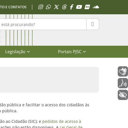
Acessar Instagram
Acessar WhatsApp
Acessar X
Acessar Threads
Acessar Facebook
Acessar YouTube
Acessar Flickr
Acessar SoundClo
TO E CONTATOS
r no portal
PESQUISAR
Legislação
Portais PJSC
Libras
Voz
+ Acessibilidade
o pública e facilitar o acesso dos cidadãos às
o pública.
ão ao Cidadão (SIC); e
pedidos de acesso à
ações não estão disponíveis. A
Lei Geral de