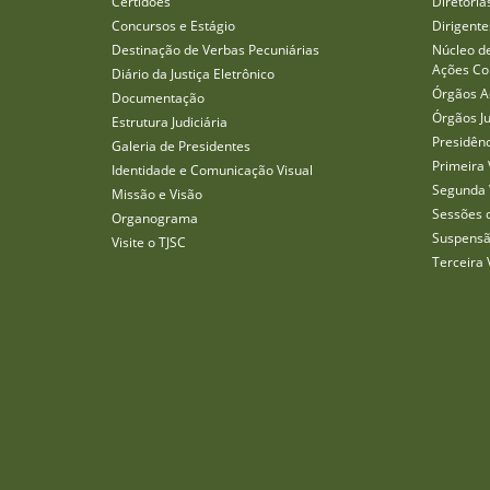
Certidões
Diretoria
Concursos e Estágio
Dirigente
Destinação de Verbas Pecuniárias
Núcleo d
Ações Col
Diário da Justiça Eletrônico
Órgãos A
Documentação
Órgãos J
Estrutura Judiciária
Presidên
Galeria de Presidentes
Primeira 
Identidade e Comunicação Visual
Segunda 
Missão e Visão
Sessões 
Organograma
Suspensã
Visite o TJSC
Terceira 