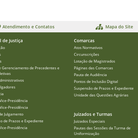
Atendimento e Contatos
Mapa do Site
l de Justiça
Comarcas
ção
Atos Normativos
s
Circunscrições
s
Lotação de Magistrados
e Gerenciamento de Precedentes e
Páginas das Comarcas
etivas
Pauta de Audiência
dministrativos
Pontos de Inclusão Digital
ulgadores
Suspensão de Prazos e Expediente
cia
Unidade das Questões Agrárias
Vice-Presidência
Vice-Presidência
Juizados e Turmas
de Julgamento
o de Prazos e Expediente
Juizados Especiais
Vice-Presidência
Pautas das Sessões da Turma de
Uniformização