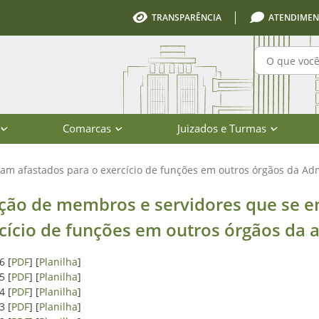
TRANSPARÊNCIA
ATENDIMEN
Pesquisa
Comarcas
Juizados e Turmas
am afastados para o exercício de funções em outros órgãos da Adm
e se encontram afastados para o exe
ção de membros e servidores que se e
cício de funções em outros órgãos da 
6 [
PDF
] [
Planilha
]
5 [
PDF
] [
Planilha
]
4 [
PDF
] [
Planilha
]
3 [
PDF
] [
Planilha
]