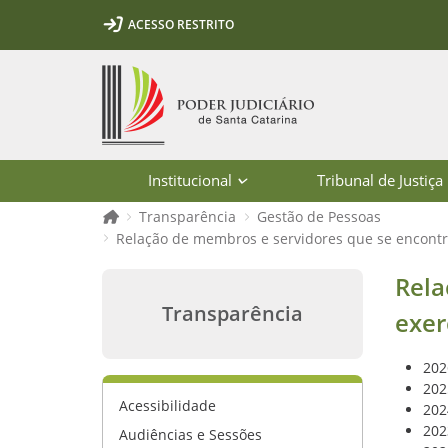
Ir para o conteúdo
Ir para a ferramenta de acessibilidade - Rybená
Ir para o menu principal
Ir para a pesquisa
Ir para o rodapé
Ir para a página inicial
ACESSO RESTRITO
1
2
3
5
6
7
Página inicial
Institucional
Tribunal de Justiça
Página inicial
Transparência
Gestão de Pessoas
Relação de membros e servidores que se encontr
Relação de membros e servidores qu
Rela
Transparência
exer
202
202
Acessibilidade
202
202
Audiências e Sessões