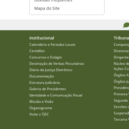
Mapa do Site
Institucional
Tribuna
Calendário e Feriados Locais
Composi
Certidões
Diretoria
Concursos e Estágio
Dirigente
Destinação de Verbas Pecuniárias
Núcleo d
Ações Col
Diário da Justiça Eletrônico
Órgãos A
Documentação
Órgãos J
Estrutura Judiciária
Presidên
Galeria de Presidentes
Primeira 
Identidade e Comunicação Visual
Segunda 
Missão e Visão
Sessões 
Organograma
Suspensã
Visite o TJSC
Terceira 