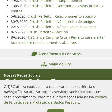
19/8/2020:
Crush Perfeito - Independência
13/8/2020:
Crush Perfeito - Determine os seus próprios
limites
5/8/2020:
Crush Perfeito - Relacionamento abusivo
30/7/2020:
Crush Perfeito - Não preciso de amigos
22/7/2020:
Crush Perfeito - Não deixe de conversar
8/7/2020:
Crush Perfeito - Cartilha
8/6/2020:
TJSC lança Cartilha Crush Perfeito para alertar
jovens sobre relacionamentos abusivos
Atendimento e Contatos
Mapa do Site
Nossas Redes Sociais
Acessar Instagram
Acessar WhatsApp
Acessar X
Acessar Threads
Acessar Facebook
Acessar YouTube
Acessar Flickr
Acessar SoundCloud
O TJSC utiliza cookies para melhorar sua experiência de
navegação. Ao utilizar nossos serviços, você concorda com
Rua Álvaro Millen da Silveira, n. 208
esse procedimento. Para mais informações leia nossa
Política
Florianópolis/SC - CEP: 88020-901
de Privacidade e Proteção de Dados Pessoais
.
(48) 3287-1000