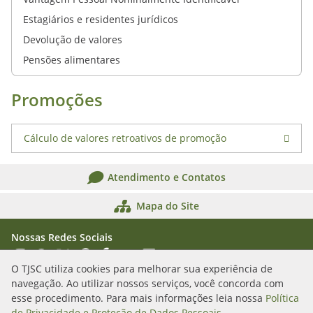
Estagiários e residentes jurídicos
Devolução de valores
Pensões alimentares
Promoções
Cálculo de valores retroativos de promoção
Atendimento e Contatos
Mapa do Site
Nossas Redes Sociais
Acessar Instagram
Acessar WhatsApp
Acessar X
Acessar Threads
Acessar Facebook
Acessar YouTube
Acessar Flickr
Acessar SoundCloud
O TJSC utiliza cookies para melhorar sua experiência de
navegação. Ao utilizar nossos serviços, você concorda com
Rua Álvaro Millen da Silveira, n. 208
esse procedimento. Para mais informações leia nossa
Política
Florianópolis/SC - CEP: 88020-901
de Privacidade e Proteção de Dados Pessoais
.