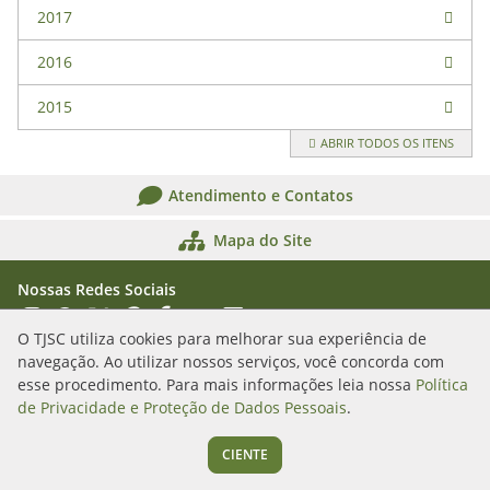
2017
2016
2015
ABRIR TODOS OS ITENS
Atendimento e Contatos
Mapa do Site
Nossas Redes Sociais
Acessar Instagram
Acessar WhatsApp
Acessar X
Acessar Threads
Acessar Facebook
Acessar YouTube
Acessar Flickr
Acessar SoundCloud
O TJSC utiliza cookies para melhorar sua experiência de
navegação. Ao utilizar nossos serviços, você concorda com
Rua Álvaro Millen da Silveira, n. 208
esse procedimento. Para mais informações leia nossa
Política
Florianópolis/SC - CEP: 88020-901
de Privacidade e Proteção de Dados Pessoais
.
(48) 3287-1000
CIENTE
Segunda a sexta das 12h às 19h