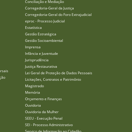
Conciliação e Mediação
Corregedoria-Geral da Justiça
Corregedoria-Geral do Foro Extrajudicial
eproc - Processo Judicial
Estatística
Gestão Estratégica
Gestão Socioambiental
Imprensa
Infância e Juventude
Jurisprudência
Justiça Restaurativa
rsais
Lei Geral de Proteção de Dados Pessoais
ção
Licitações, Contratos e Patrimônio
Magistrado
Memória
Orçamento e Finanças
Ouvidoria
Ouvidoria da Mulher
SEEU - Execução Penal
SEI - Processo Administrativo
Serviço de Informação ao Cidadão