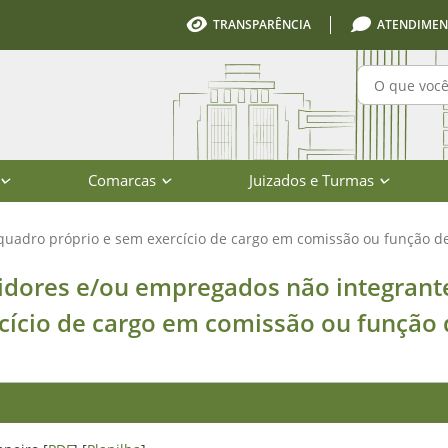
TRANSPARÊNCIA
ATENDIMEN
Pesquisa
Comarcas
Juizados e Turmas
quadro próprio e sem exercício de cargo em comissão ou função d
egrantes do quadro próprio e sem ex
idores e/ou empregados não integrant
cício de cargo em comissão ou função 