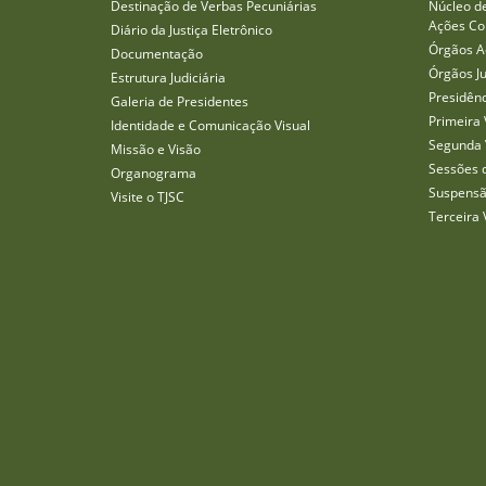
Destinação de Verbas Pecuniárias
Núcleo d
Ações Col
Diário da Justiça Eletrônico
Órgãos A
Documentação
Órgãos J
Estrutura Judiciária
Presidên
Galeria de Presidentes
Primeira 
Identidade e Comunicação Visual
Segunda 
Missão e Visão
Sessões 
Organograma
Suspensã
Visite o TJSC
Terceira 