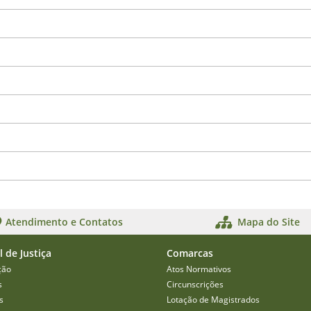
Atendimento e Contatos
Mapa do Site
l de Justiça
Comarcas
ção
Atos Normativos
s
Circunscrições
s
Lotação de Magistrados