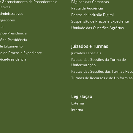
e Gerenciamento de Precedentes e
Páginas das Comarcas
etivas
Pauta de Audiência
dministrativos
Pontos de Inclusão Digital
ulgadores
Suspensão de Prazos e Expediente
cia
Unidade das Questões Agrárias
Vice-Presidência
Vice-Presidência
Juizados e Turmas
de Julgamento
o de Prazos e Expediente
Juizados Especiais
Vice-Presidência
Pautas das Sessões da Turma de
Uniformização
Pautas das Sessões das Turmas Recu
Turmas de Recursos e de Uniformiza
Legislação
Externa
Interna