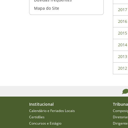
Mapa do Site
2017
2016
2015
2014
2013
2012
Institucional
Tribuna
Calendário e Feriados Locais
Composi
Certidões
Diretoria
Concursos e Estágio
Dirigente