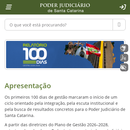
Página inicial
Ir para o conteúdo
Ir para a ferramenta de acessibilidade - Rybená
Ir para o menu principal
Ir para a pesquisa
Ir para o rodapé
Ir para a página inicial
1
2
4
5
6
7
ACE
Pesquisar no portal
PESQU
Relatório 100 dias Gestão 2026-2028 
Libras
Voz
+ Acessibilidade
Apresentação
Os primeiros 100 dias de gestão marcaram o início de um
ciclo orientado pela integração, pela escuta institucional e
pela busca de resultados concretos para o Poder Judiciário de
Santa Catarina.
A partir das diretrizes do Plano de Gestão 2026–2028,