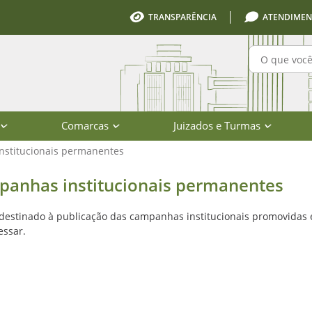
TRANSPARÊNCIA
ATENDIMEN
Pesquisa
Comarcas
Juizados e Turmas
stitucionais permanentes
s - Corregedoria-Geral da Justiça -
anhas institucionais permanentes
destinado à publicação das campanhas institucionais promovidas
essar.