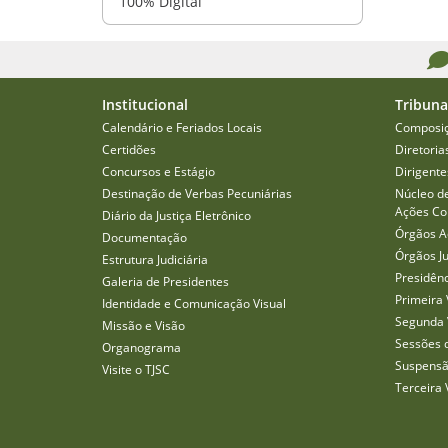
100% Digital
Institucional
Tribuna
Calendário e Feriados Locais
Composi
Certidões
Diretoria
Concursos e Estágio
Dirigente
Destinação de Verbas Pecuniárias
Núcleo d
Ações Col
Diário da Justiça Eletrônico
Órgãos A
Documentação
Órgãos J
Estrutura Judiciária
Presidên
Galeria de Presidentes
Primeira 
Identidade e Comunicação Visual
Segunda 
Missão e Visão
Sessões 
Organograma
Suspensã
Visite o TJSC
Terceira 