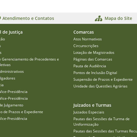
Atendimento e Contatos
Mapa do Site
l de Justiça
Comarcas
ção
Atos Normativos
s
Circunscrições
s
Lotação de Magistrados
e Gerenciamento de Precedentes e
Páginas das Comarcas
etivas
Pauta de Audiência
dministrativos
Pontos de Inclusão Digital
ulgadores
Suspensão de Prazos e Expediente
cia
Unidade das Questões Agrárias
Vice-Presidência
Vice-Presidência
Juizados e Turmas
de Julgamento
o de Prazos e Expediente
Juizados Especiais
Vice-Presidência
Pautas das Sessões da Turma de
Uniformização
Pautas das Sessões das Turmas Recu