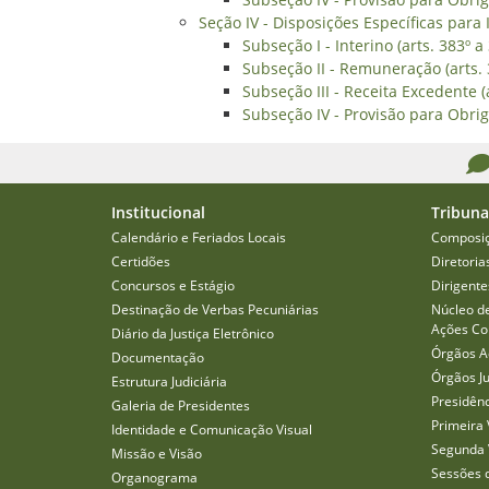
Seção IV - Disposições Específicas para I
Subseção I - Interino (arts. 383º a
Subseção II - Remuneração (arts. 
Subseção III - Receita Excedente (a
Subseção IV - Provisão para Obriga
Institucional
Tribuna
Calendário e Feriados Locais
Composi
Certidões
Diretoria
Concursos e Estágio
Dirigente
Destinação de Verbas Pecuniárias
Núcleo d
Ações Col
Diário da Justiça Eletrônico
Órgãos A
Documentação
Órgãos J
Estrutura Judiciária
Presidên
Galeria de Presidentes
Primeira 
Identidade e Comunicação Visual
Segunda 
Missão e Visão
Sessões 
Organograma