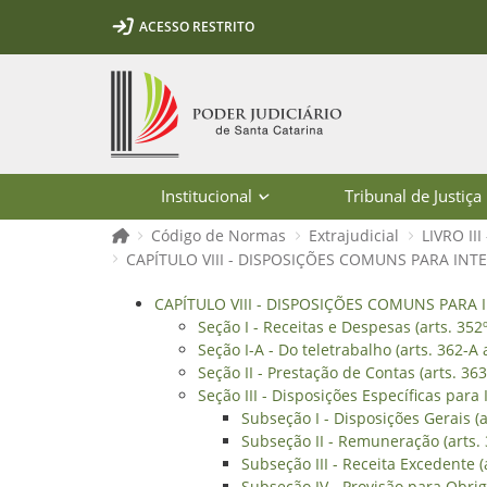
Ir para o conteúdo
Ir para a ferramenta de acessibilidade - Rybená
Ir para o menu principal
Ir para a pesquisa
Ir para o rodapé
Ir para a página inicial
ACESSO RESTRITO
1
2
3
5
6
7
Página inicial
Institucional
Tribunal de Justiça
Página inicial
Código de Normas
Extrajudicial
LIVRO II
CAPÍTULO VIII - DISPOSIÇÕES COMUNS PARA INTER
CAPÍTULO VIII - DISPOSIÇÕES COMUNS
CAPÍTULO VIII - DISPOSIÇÕES COMUNS PARA I
Seção I - Receitas e Despesas (arts. 352º
Seção I-A - Do teletrabalho (arts. 362-A 
Seção II - Prestação de Contas (arts. 363
Seção III - Disposições Específicas para 
Subseção I - Disposições Gerais (a
Subseção II - Remuneração (arts. 
Subseção III - Receita Excedente (a
Subseção IV - Provisão para Obriga