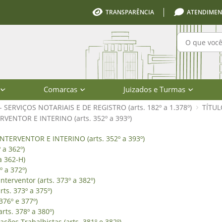
TRANSPARÊNCIA
ATENDIMEN
Pesquisa
Comarcas
Juizados e Turmas
I - SERVIÇOS NOTARIAIS E DE REGISTRO (arts. 182º a 1.378º)
TÍTUL
VENTOR E INTERINO (arts. 352º a 393º)
 PARA INTERVENTOR E INTERINO (arts
NTERVENTOR E INTERINO (arts. 352º a 393º)
 a 362º)
a 362-H)
º a 372º)
Interventor (arts. 373º a 382º)
rts. 373º a 375º)
376º e 377º)
rts. 378º a 380º)
ções Trabalhistas (arts. 381º e 382º)