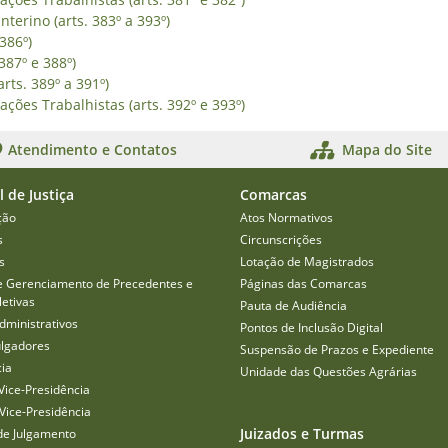
nterino (arts. 383º a 393º)
 386º)
387º e 388º)
rts. 389º a 391º)
ções Trabalhistas (arts. 392º e 393º)
Atendimento e Contatos
Mapa do Site
l de Justiça
Comarcas
ção
Atos Normativos
s
Circunscrições
s
Lotação de Magistrados
e Gerenciamento de Precedentes e
Páginas das Comarcas
etivas
Pauta de Audiência
dministrativos
Pontos de Inclusão Digital
ulgadores
Suspensão de Prazos e Expediente
cia
Unidade das Questões Agrárias
Vice-Presidência
Vice-Presidência
Juizados e Turmas
de Julgamento