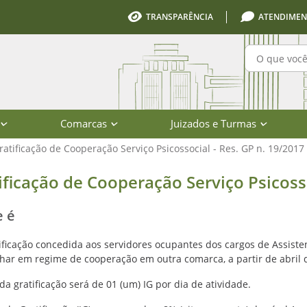
TRANSPARÊNCIA
ATENDIMEN
Pesquisa
Comarcas
Juizados e Turmas
ratificação de Cooperação Serviço Psicossocial - Res. GP n. 19/2017
sicossocial - Res. GP n. 19/2017 - S
ificação de Cooperação Serviço Psicosso
e é
tificação concedida aos servidores ocupantes dos cargos de Assisten
lhar em regime de cooperação em outra comarca, a partir de abril 
da gratificação será de 01 (um) IG por dia de atividade.