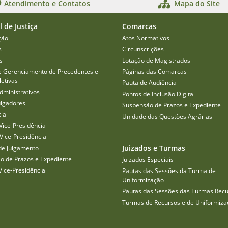
Atendimento e Contatos
Mapa do Site
l de Justiça
Comarcas
ção
Atos Normativos
s
Circunscrições
s
Lotação de Magistrados
e Gerenciamento de Precedentes e
Páginas das Comarcas
etivas
Pauta de Audiência
dministrativos
Pontos de Inclusão Digital
ulgadores
Suspensão de Prazos e Expediente
cia
Unidade das Questões Agrárias
Vice-Presidência
Vice-Presidência
Juizados e Turmas
de Julgamento
o de Prazos e Expediente
Juizados Especiais
Vice-Presidência
Pautas das Sessões da Turma de
Uniformização
Pautas das Sessões das Turmas Recu
Turmas de Recursos e de Uniformiza