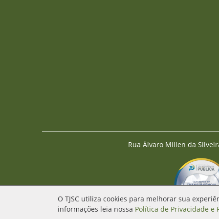
Rua Álvaro Millen da Silveir
O TJSC utiliza cookies para melhorar sua experiê
informações leia nossa
Política de Privacidade e