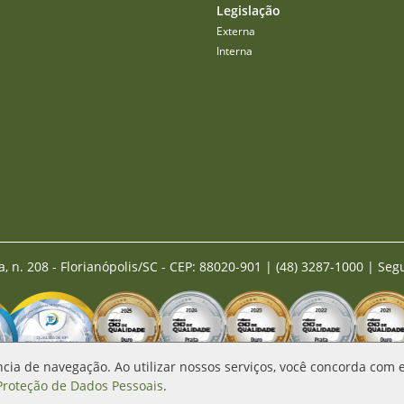
Legislação
Externa
Interna
a, n. 208 - Florianópolis/SC - CEP: 88020-901
|
(48) 3287-1000 | Seg
ncia de navegação. Ao utilizar nossos serviços, você concorda com
 Proteção de Dados Pessoais
.