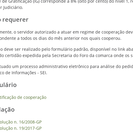
e de Gratificação (IG) corresponde a 8% (oito por cento) do nível 1,
 Judiciário.
 requerer
ente, o servidor autorizado a atuar em regime de cooperação deve
ondente a todos os dias do mês anterior nos quais cooperou.
o deve ser realizado pelo formulário padrão, disponível no link ab
o certidão expedida pela Secretaria do Foro da comarca onde os s
tuado um processo administrativo eletrônico para análise do ped
co de Informações - SEI.
ulário
tificação de cooperação
lação
olução n. 16/2008-GP
olução n. 19/2017-GP