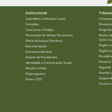
Institucional
Tribuna
Calendário e Feriados Locais
Composi
Certidões
Diretoria
Concursos e Estágio
Dirigente
Destinação de Verbas Pecuniárias
Núcleo d
Ações Col
Diário da Justiça Eletrônico
Órgãos A
Documentação
Órgãos J
Estrutura Judiciária
Presidên
Galeria de Presidentes
Primeira 
Identidade e Comunicação Visual
Segunda 
Missão e Visão
Sessões 
Organograma
Suspensã
Visite o TJSC
Terceira 