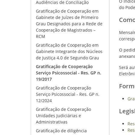
O Índic
Audiências de Conciliação
do Poder
Gratificação de Cooperação em
Gabinete de Juízes de Primeiro
Como
Grau Designados para a Rede de
Cooperação de Magistrados –
Mensalm
RCM
corresp
Gratificação de Cooperação em
O pedid
Gabinete Integrante dos Núcleos
anexand
de Justiça 4.0 de Segundo Grau
Gratificação de Cooperação
Será au
Serviço Psicossocial - Res. GP n.
Eletrôni
19/2017
Form
Gratificação de Cooperação
Serviço Psicossocial - Res. GP n.
Gra
12/2024
Gratificação de Cooperação
Legis
Unidades Judiciárias e
Administrativas
Res
Res
Gratificação de diligência