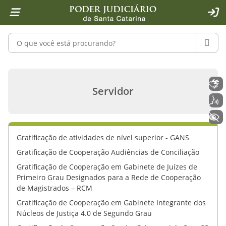
Página inicial
Ir para o conteúdo
Ir para a ferramenta de acessibilidade - Rybená
Ir para o menu principal
Ir para a pesquisa
Ir para o rodapé
Ir para a página inicial
1
2
4
5
6
7
ACE
Pesquisar no portal
PESQU
Gratificação de representação - Serv
Libras
Servidor
Voz
+ Acessibilidade
Gratificação de atividades de nível superior - GANS
Gratificação de Cooperação Audiências de Conciliação
Gratificação de Cooperação em Gabinete de Juízes de
Primeiro Grau Designados para a Rede de Cooperação
de Magistrados – RCM
Gratificação de Cooperação em Gabinete Integrante dos
Núcleos de Justiça 4.0 de Segundo Grau