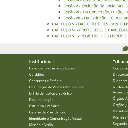
Seção V - Exclusão de Sócio (art. 5
Seção VI - Da Conversão, Fusão, In
Seção VII - Da Extinção e Cancelam
CAPÍTULO V - DAS CERTIDÕES (arts. 604º
CAPÍTULO VI - PROTOCOLO E CANCELAME
CAPÍTULO VII - REGISTRO DOS LIVROS DIÁ
Institucional
Tribuna
Calendário e Feriados Locais
Composi
Certidões
Diretoria
Concursos e Estágio
Dirigente
Destinação de Verbas Pecuniárias
Núcleo d
Ações Col
Diário da Justiça Eletrônico
Órgãos A
Documentação
Órgãos J
Estrutura Judiciária
Presidên
Galeria de Presidentes
Primeira 
Identidade e Comunicação Visual
Segunda 
Missão e Visão