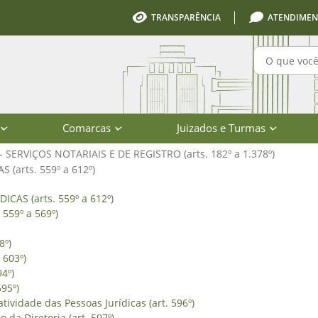
TRANSPARÊNCIA
ATENDIMEN
Pesquisa
Comarcas
Juizados e Turmas
I - SERVIÇOS NOTARIAIS E DE REGISTRO (arts. 182º a 1.378º)
 (arts. 559º a 612º)
SOAS JURÍDICAS (arts. 559º a 612º) -
ICAS (arts. 559º a 612º)
 559º a 569º)
8º)
 603º)
94º)
595º)
tividade das Pessoas Jurídicas (art. 596º)
da Diretoria (art. 597º)