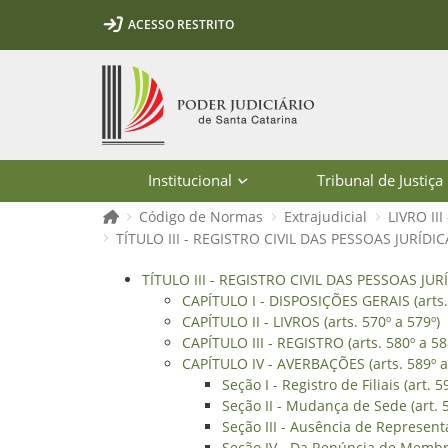
Ir para o conteúdo
Ir para a ferramenta de acessibilidade - Rybená
Ir para o menu principal
Ir para a pesquisa
Ir para o rodapé
Ir para a página inicial
ACESSO RESTRITO
1
2
3
5
6
7
Página inicial
Institucional
Tribunal de Justiça
Página inicial
Código de Normas
Extrajudicial
LIVRO II
TÍTULO III - REGISTRO CIVIL DAS PESSOAS JURÍDICAS
TÍTULO III - REGISTRO CIVIL DAS PES
TÍTULO III - REGISTRO CIVIL DAS PESSOAS JURÍD
CAPÍTULO I - DISPOSIÇÕES GERAIS (arts.
CAPÍTULO II - LIVROS (arts. 570º a 579º)
CAPÍTULO III - REGISTRO (arts. 580º a 58
CAPÍTULO IV - AVERBAÇÕES (arts. 589º a
Seção I - Registro de Filiais (art. 5
Seção II - Mudança de Sede (art. 
Seção III - Ausência de Representa
Seção IV - Da Renúncia de Membro 