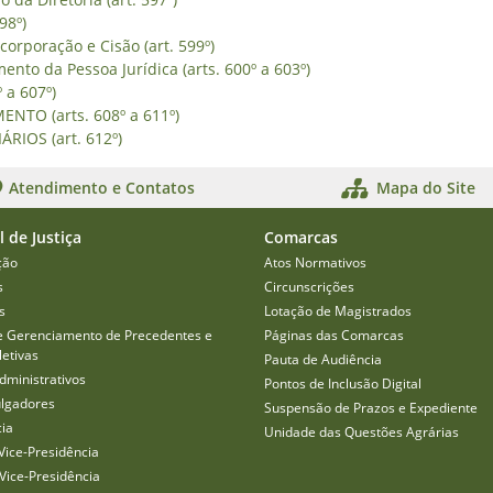
98º)
corporação e Cisão (art. 599º)
ento da Pessoa Jurídica (arts. 600º a 603º)
 a 607º)
NTO (arts. 608º a 611º)
RIOS (art. 612º)
Atendimento e Contatos
Mapa do Site
l de Justiça
Comarcas
ção
Atos Normativos
s
Circunscrições
s
Lotação de Magistrados
e Gerenciamento de Precedentes e
Páginas das Comarcas
etivas
Pauta de Audiência
dministrativos
Pontos de Inclusão Digital
ulgadores
Suspensão de Prazos e Expediente
cia
Unidade das Questões Agrárias
Vice-Presidência
Vice-Presidência